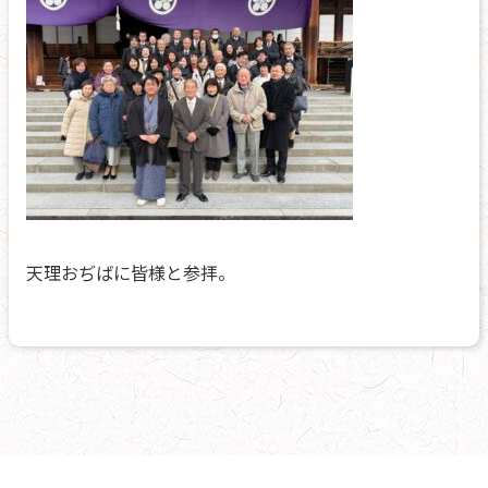
天理おぢばに皆様と参拝。